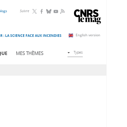
RSS
blogs
Suivre
English version
R : LA SCIENCE FACE AUX INCENDIES
Types
QUE
MES THÈMES