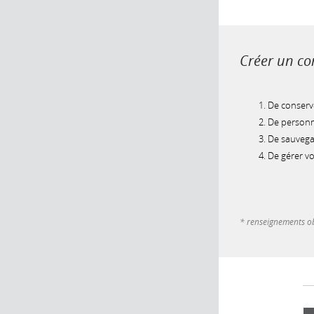
Créer un com
De conserve
De personna
De sauvegar
De gérer v
* renseignements ob