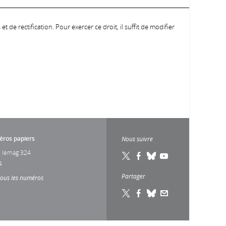
 de rectification. Pour exercer ce droit, il suffit de modifier
ros papiers
Nous suivre
 lemag 324
4
Partager
tous les numéros