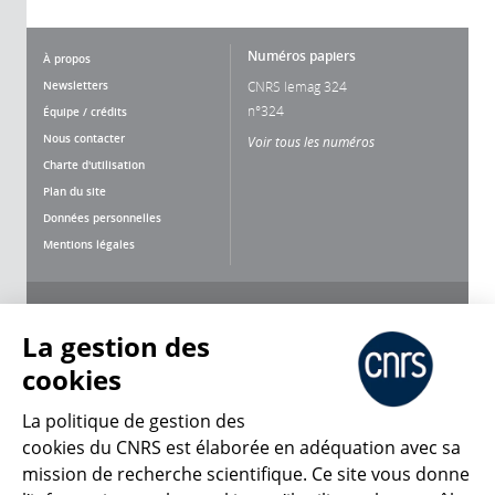
Numéros papiers
À propos
Newsletters
CNRS lemag 324
n°324
Équipe / crédits
Nous contacter
Voir tous les numéros
Charte d'utilisation
Plan du site
Données personnelles
Mentions légales
Nous suivre
Partager
La gestion des
cookies
La politique de gestion des
cookies du CNRS est élaborée en adéquation avec sa
mission de recherche scientifique. Ce site vous donne
CNRS Le Mag