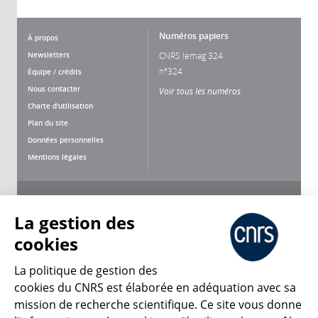
Numéros papiers
À propos
Newsletters
CNRS lemag 324
n°324
Équipe / crédits
Nous contacter
Voir tous les numéros
Charte d'utilisation
Plan du site
Données personnelles
Mentions légales
Nous suivre
Partager
La gestion des
cookies
La politique de gestion des
cookies du CNRS est élaborée en adéquation avec sa
mission de recherche scientifique. Ce site vous donne
CNRS Le Mag