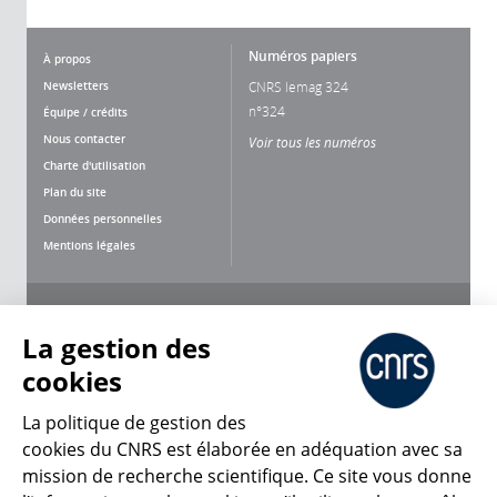
Numéros papiers
À propos
Newsletters
CNRS lemag 324
n°324
Équipe / crédits
Nous contacter
Voir tous les numéros
Charte d'utilisation
Plan du site
Données personnelles
Mentions légales
Nous suivre
Partager
La gestion des
cookies
La politique de gestion des
cookies du CNRS est élaborée en adéquation avec sa
mission de recherche scientifique. Ce site vous donne
CNRS Le Mag