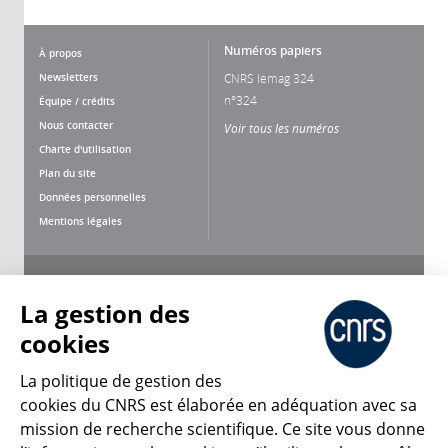
Numéros papiers
À propos
Newsletters
CNRS lemag 324
n°324
Équipe / crédits
Nous contacter
Voir tous les numéros
Charte d'utilisation
Plan du site
Données personnelles
Mentions légales
Nous suivre
Partager
La gestion des
cookies
La politique de gestion des
cookies du CNRS est élaborée en adéquation avec sa
mission de recherche scientifique. Ce site vous donne
CNRS Le Mag