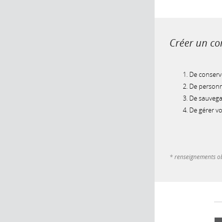
Créer un com
De conserve
De personna
De sauvegar
De gérer v
* renseignements ob