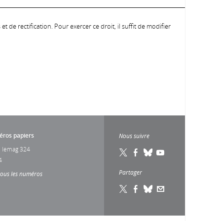
 de rectification. Pour exercer ce droit, il suffit de modifier
ros papiers
Nous suivre
 lemag 324
4
Partager
tous les numéros