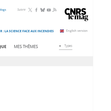
RSS
blogs
Suivre
English version
R : LA SCIENCE FACE AUX INCENDIES
Types
QUE
MES THÈMES