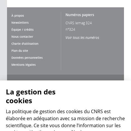
Numéros papiers
À propos
Newsletters
CNRS lemag 324
n°324
Équipe / crédits
Nous contacter
Voir tous les numéros
Charte d'utilisation
Plan du site
Données personnelles
Mentions légales
Nous suivre
Partager
La gestion des
cookies
La politique de gestion des cookies du CNRS est
élaborée en adéquation avec sa mission de recherche
scientifique. Ce site vous donne l’information sur les
CNRS Le Mag