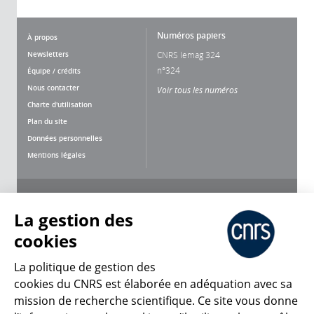
Numéros papiers
À propos
Newsletters
CNRS lemag 324
n°324
Équipe / crédits
Nous contacter
Voir tous les numéros
Charte d'utilisation
Plan du site
Données personnelles
Mentions légales
Nous suivre
Partager
La gestion des
cookies
La politique de gestion des
cookies du CNRS est élaborée en adéquation avec sa
mission de recherche scientifique. Ce site vous donne
CNRS Le Mag