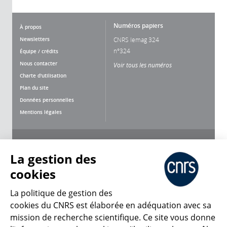
Numéros papiers
À propos
Newsletters
CNRS lemag 324
n°324
Équipe / crédits
Nous contacter
Voir tous les numéros
Charte d'utilisation
Plan du site
Données personnelles
Mentions légales
Nous suivre
Partager
La gestion des
cookies
La politique de gestion des
cookies du CNRS est élaborée en adéquation avec sa
mission de recherche scientifique. Ce site vous donne
CNRS Le Mag