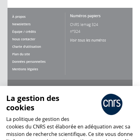
Numéros papiers
À propos
Newsletters
CNRS lemag 324
n°324
Équipe / crédits
Nous contacter
Voir tous les numéros
Charte d'utilisation
Plan du site
Données personnelles
Mentions légales
Nous suivre
Partager
La gestion des
cookies
La politique de gestion des
cookies du CNRS est élaborée en adéquation avec sa
mission de recherche scientifique. Ce site vous donne
CNRS Le Mag