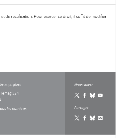
 de rectification. Pour exercer ce droit, il suffit de modifier
ros papiers
Nous suivre
 lemag 324
4
Partager
tous les numéros