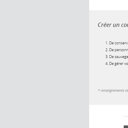
Créer un com
De conserve
De personna
De sauvegar
De gérer v
* renseignements ob