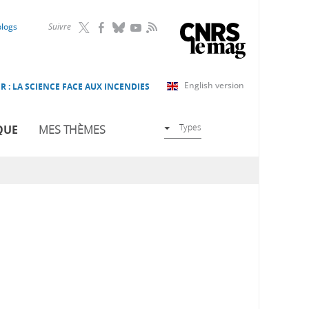
RSS
blogs
Suivre
English version
R : LA SCIENCE FACE AUX INCENDIES
Types
QUE
MES THÈMES