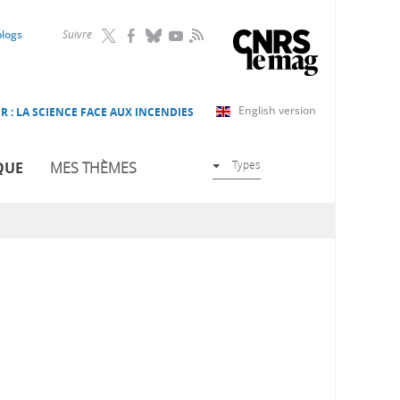
RSS
blogs
Suivre
English version
R : LA SCIENCE FACE AUX INCENDIES
Types
QUE
MES THÈMES