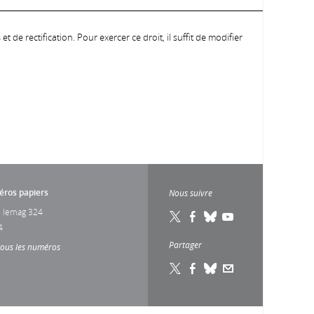
 de rectification. Pour exercer ce droit, il suffit de modifier
ros papiers
Nous suivre
 lemag 324
4
Partager
tous les numéros