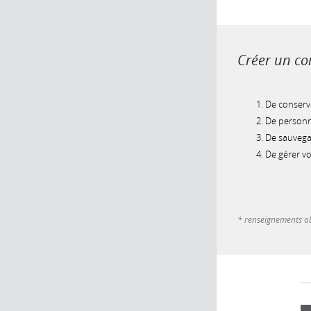
Créer un com
De conserve
De personna
De sauvegar
De gérer v
* renseignements ob