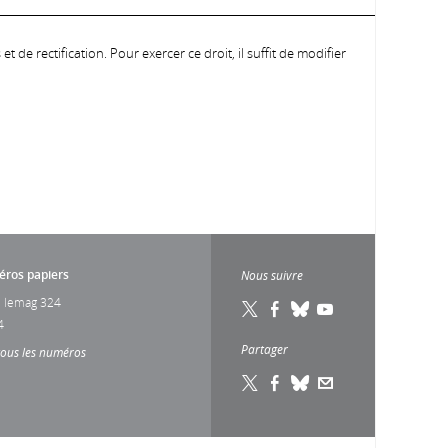
 de rectification. Pour exercer ce droit, il suffit de modifier
ros papiers
Nous suivre
 lemag 324
4
Partager
tous les numéros