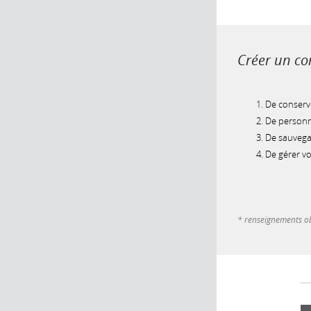
Créer un com
De conserve
De personna
De sauvegar
De gérer v
* renseignements ob