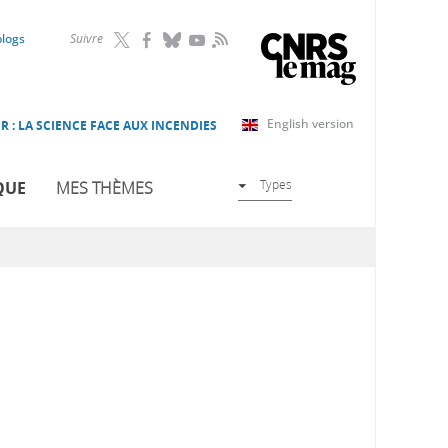
RSS
blogs
Suivre
English version
R : LA SCIENCE FACE AUX INCENDIES
Types
QUE
MES THÈMES