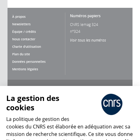
Numéros papiers
À propos
Newsletters
CNRS lemag 324
n°324
Équipe / crédits
Nous contacter
Voir tous les numéros
Charte d'utilisation
Plan du site
Données personnelles
Mentions légales
Nous suivre
Partager
La gestion des
cookies
La politique de gestion des
cookies du CNRS est élaborée en adéquation avec sa
mission de recherche scientifique. Ce site vous donne
CNRS Le Mag