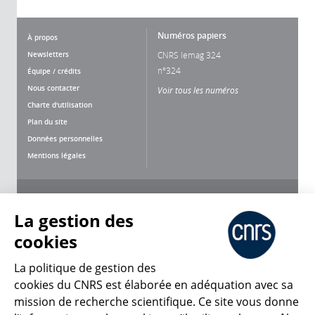
Numéros papiers
À propos
Newsletters
CNRS lemag 324
n°324
Équipe / crédits
Nous contacter
Voir tous les numéros
Charte d'utilisation
Plan du site
Données personnelles
Mentions légales
Nous suivre
Partager
La gestion des
cookies
La politique de gestion des
cookies du CNRS est élaborée en adéquation avec sa
mission de recherche scientifique. Ce site vous donne
CNRS Le Mag