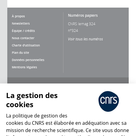
Numéros papiers
À propos
Newsletters
CNRS lemag 324
n°324
Équipe / crédits
Nous contacter
Voir tous les numéros
Charte d'utilisation
Plan du site
Données personnelles
Mentions légales
Nous suivre
Partager
La gestion des
cookies
La politique de gestion des
cookies du CNRS est élaborée en adéquation avec sa
mission de recherche scientifique. Ce site vous donne
CNRS Le Mag