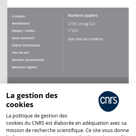
Numéros papiers
À propos
Newsletters
CNRS lemag 324
n°324
Équipe / crédits
Nous contacter
Voir tous les numéros
Charte d'utilisation
Plan du site
Données personnelles
Mentions légales
Nous suivre
Partager
La gestion des
cookies
La politique de gestion des
cookies du CNRS est élaborée en adéquation avec sa
mission de recherche scientifique. Ce site vous donne
CNRS Le Mag