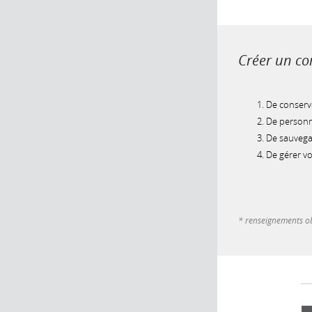
Créer un com
De conserve
De personna
De sauvegar
De gérer v
* renseignements ob