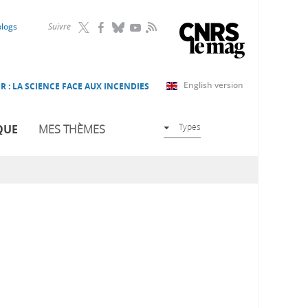
RSS
blogs
Suivre
English version
R : LA SCIENCE FACE AUX INCENDIES
Types
QUE
MES THÈMES