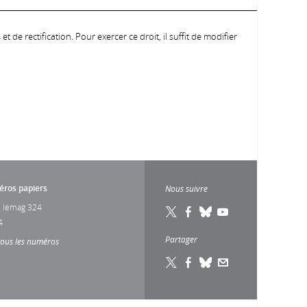
 de rectification. Pour exercer ce droit, il suffit de modifier
ros papiers
Nous suivre
 lemag 324
4
Partager
tous les numéros