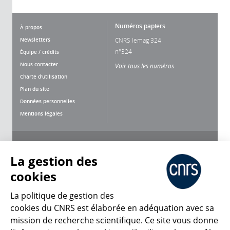
Numéros papiers
À propos
Newsletters
CNRS lemag 324
n°324
Équipe / crédits
Nous contacter
Voir tous les numéros
Charte d'utilisation
Plan du site
Données personnelles
Mentions légales
Nous suivre
Partager
La gestion des
cookies
La politique de gestion des
cookies du CNRS est élaborée en adéquation avec sa
mission de recherche scientifique. Ce site vous donne
CNRS Le Mag