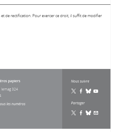
 de rectification. Pour exercer ce droit, il suffit de modifier
ros papiers
Nous suivre
 lemag 324
4
Partager
tous les numéros