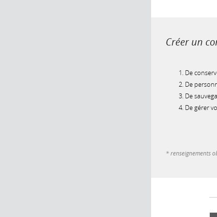
Créer un com
De conserve
De personna
De sauvegar
De gérer v
* renseignements ob