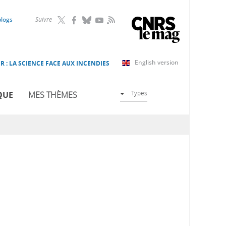
RSS
blogs
Suivre
English version
R : LA SCIENCE FACE AUX INCENDIES
Types
QUE
MES THÈMES