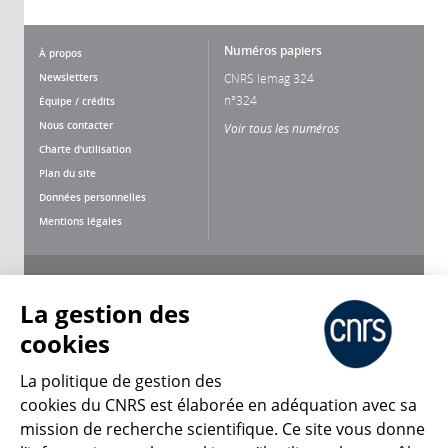
Numéros papiers
À propos
Newsletters
CNRS lemag 324
n°324
Équipe / crédits
Nous contacter
Voir tous les numéros
Charte d'utilisation
Plan du site
Données personnelles
Mentions légales
Nous suivre
Partager
La gestion des
cookies
La politique de gestion des
cookies du CNRS est élaborée en adéquation avec sa
mission de recherche scientifique. Ce site vous donne
CNRS Le Mag