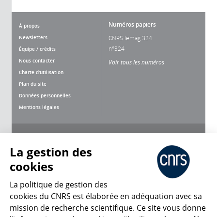
Numéros papiers
À propos
Newsletters
CNRS lemag 324
n°324
Équipe / crédits
Nous contacter
Voir tous les numéros
Charte d'utilisation
Plan du site
Données personnelles
Mentions légales
Nous suivre
Partager
La gestion des
cookies
La politique de gestion des
cookies du CNRS est élaborée en adéquation avec sa
mission de recherche scientifique. Ce site vous donne
CNRS Le Mag