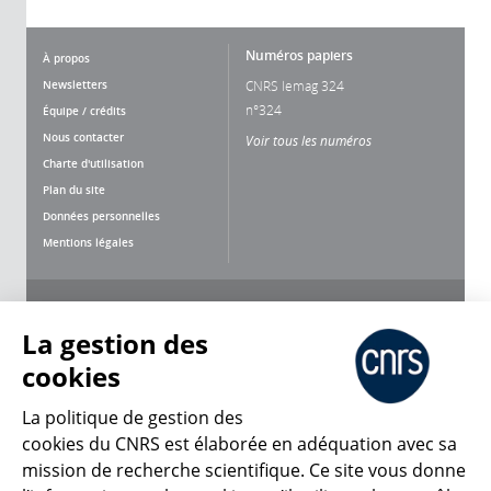
Numéros papiers
À propos
Newsletters
CNRS lemag 324
n°324
Équipe / crédits
Nous contacter
Voir tous les numéros
Charte d'utilisation
Plan du site
Données personnelles
Mentions légales
Nous suivre
Partager
La gestion des
cookies
La politique de gestion des
cookies du CNRS est élaborée en adéquation avec sa
mission de recherche scientifique. Ce site vous donne
CNRS Le Mag