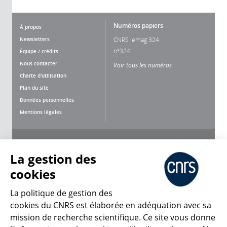
Numéros papiers
À propos
Newsletters
CNRS lemag 324
n°324
Équipe / crédits
Nous contacter
Voir tous les numéros
Charte d'utilisation
Plan du site
Données personnelles
Mentions légales
Nous suivre
Partager
La gestion des
cookies
La politique de gestion des
cookies du CNRS est élaborée en adéquation avec sa
mission de recherche scientifique. Ce site vous donne
CNRS Le Mag