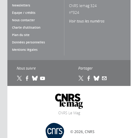
Newsletters
CNRS lemag 324
n°324
Équipe / crédits
Nous contacter
Voir tous les numéros
Charte d'utilisation
Plan du site
Données personnelles
Mentions légales
Nous suivre
Partager
ion des
 de gestion des cookies du CNRS est
 adéquation avec sa mission de recherche
CNRS Le Mag
. Ce site vous donne l’information sur les
 utilise et le contrôle de ceux non
 à son fonctionnement et son
© 2026, CNRS
n.