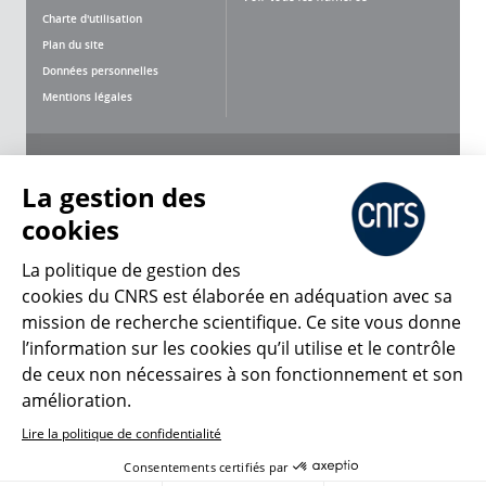
Charte d'utilisation
Plan du site
Données personnelles
Mentions légales
Nous suivre
Partager
La gestion des
cookies
La politique de gestion des
cookies du CNRS est élaborée en adéquation avec sa
mission de recherche scientifique. Ce site vous donne
CNRS Le Mag
l’information sur les cookies qu’il utilise et le contrôle
de ceux non nécessaires à son fonctionnement et son
© 2026, CNRS
amélioration.
Lire la politique de confidentialité
Créer un compte
Se connecter
Accessibilité : non conforme
Consentements certifiés par
Gestion des cookies