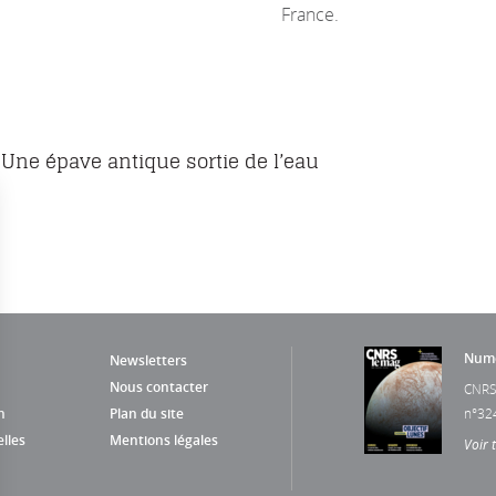
France.
Une épave antique sortie de l’eau
Numé
Newsletters
Nous contacter
CNRS
n
Plan du site
n°32
lles
Mentions légales
Voir 