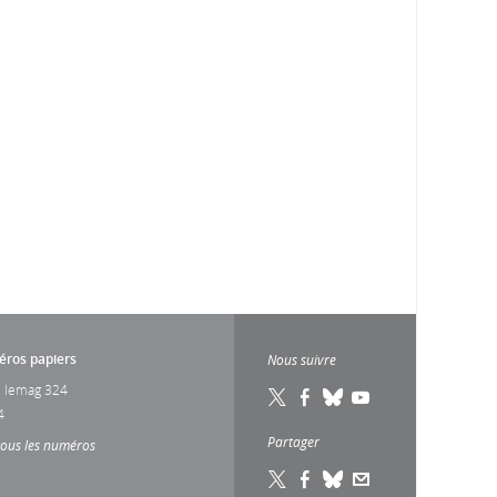
ros papiers
Nous suivre
 lemag 324
4
Partager
tous les numéros