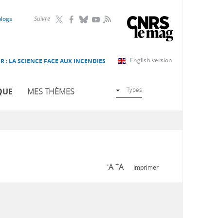
RSS
blogs
Suivre
English version
R : LA SCIENCE FACE AUX INCENDIES
Types
QUE
MES THÈMES
-
+
A
A
Imprimer