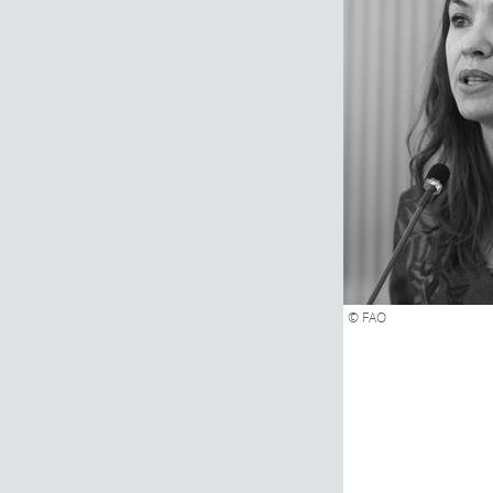
© FAO