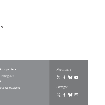
 ?
ros papiers
Nous suivre
 lemag 324
4
Partager
tous les numéros