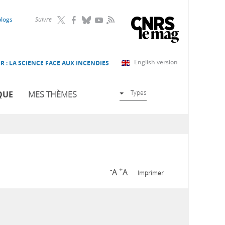
RSS
blogs
Suivre
English version
R : LA SCIENCE FACE AUX INCENDIES
Types
QUE
MES THÈMES
-
+
A
A
Imprimer