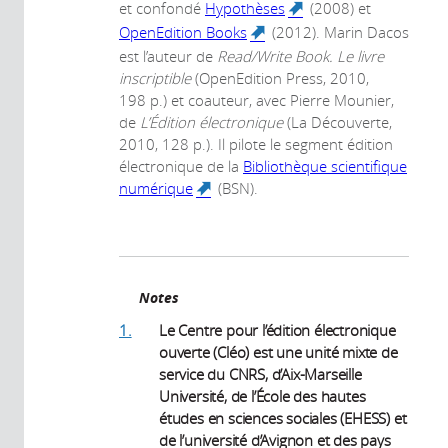
external)
et confondé
Hypothèses
(2008) et
(link is
external)
OpenEdition Books
(2012). Marin Dacos
(link is external)
est l’auteur de
Read/Write Book. Le livre
inscriptible
(OpenEdition Press, 2010,
198 p.) et coauteur, avec Pierre Mounier,
de
L’Édition électronique
(La Découverte,
2010, 128 p.). Il pilote le segment édition
électronique de la
Bibliothèque scientifique
numérique
(BSN).
(link is external)
Notes
1.
Le Centre pour l’édition électronique
ouverte (Cléo) est une unité mixte de
service du CNRS, d’Aix-Marseille
Université, de l’École des hautes
études en sciences sociales (EHESS) et
de l’université d’Avignon et des pays