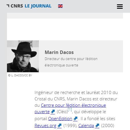
Vous êtes ici
AUTEUR
Marin Dacos
Directeur du centre pour l’édition
électronique ouverte
© L. DACOS/CC BY
Ingénieur de recherche et lauréat 2010 du
Cristal du CNRS, Marin Dacos est directeur
du
Centre pour l’édition électronique
1
ouverte
(Cléo)
, qui développe le
(link is external)
portail
OpenEdition
. Il a fondé les sites
(link is external)
Revues.org
(1999),
Calenda
(2000)
(link is external)
(link is