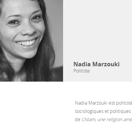
Nadia Marzouki
Politiste
Nadia Marzouki est politis
sociologiques et politique
de
L’Islam, une religion amé