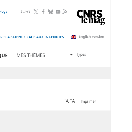
RSS
blogs
Suivre
English version
R : LA SCIENCE FACE AUX INCENDIES
Types
QUE
MES THÈMES
-
+
A
A
Imprimer