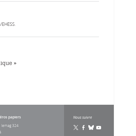
/EHESS.
lique »
ros papiers
Nous suivre
 lemag 324
4