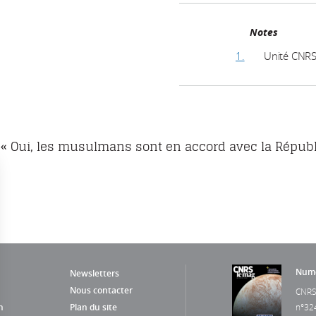
Notes
1.
Unité CNRS
« Oui, les musulmans sont en accord avec la Répub
Numé
Newsletters
Nous contacter
CNRS
n
Plan du site
n°32