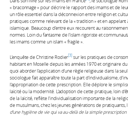
Dans son livre sur les imams en France
, le sociologue Rom
« braconnage » pour décrire le rapport des imams et de leur
un rôle essentiel dans la déconnexion entre religion et cult
pratiques comme relevant de la « tradition » et en appelant 
islamique. Beaucoup d’entre eux recourent au raisonnemen
normes. Loin du fantasme de l’islam rigoriste et communauta
les imams comme un islam « fragile ».
3
L’enquête de Christine Rodier
sur les pratiques de conso
habitant en Moselle depuis les années 1970 et originaire 
quoi aborder l’application d’une règle religieuse dans la seu
sociologue fait apparaître toute la part d’individualisme, d’inv
l’appropriation de cette prescription. Elle déplore le simplis
laïcité ou la modernité. L’adoption de cette pratique, loin d
de la laïcité, reflète l’individualisation importante de la rel
de musulmans, chez les jeunes générations de pratiquants, 
d’une hygiène de vie qui va au-delà de la simple prescription