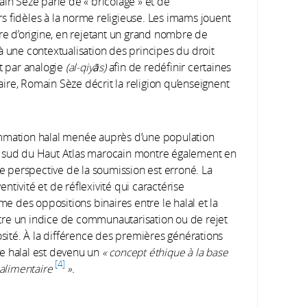
ain Sèze parle de « bricolage » et de
s fidèles à la norme religieuse. Les imams jouent
ure d’origine, en rejetant un grand nombre de
à une contextualisation des principes du droit
t par analogie
(al-qiyās)
afin de redéfinir certaines
ire, Romain Sèze décrit la religion qu’enseignent
mmation halal menée auprès d’une population
du sud du Haut Atlas marocain montre également en
le perspective de la soumission est erroné. La
entivité et de réflexivité qui caractérise
me des oppositions binaires entre le halal et la
’être un indice de communautarisation ou de rejet
igiosité. À la différence des premières générations
le halal est devenu un
« concept éthique à la base
4
 alimentaire
».