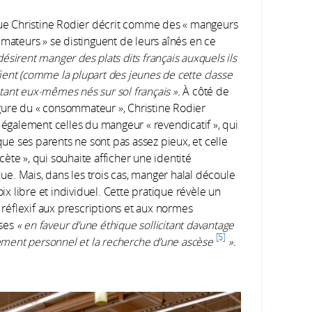
e Christine Rodier décrit comme des « mangeurs
ateurs » se distinguent de leurs aînés en ce
désirent manger des plats dits français auxquels ils
fient (comme la plupart des jeunes de cette classe
étant eux-mêmes nés sur sol français ».
À côté de
igure du « consommateur », Christine Rodier
également celles du mangeur « revendicatif », qui
que ses parents ne sont pas assez pieux, et celle
scète », qui souhaite afficher une identité
ue. Mais, dans les trois cas, manger halal découle
ix libre et individuel. Cette pratique révèle un
 réflexif aux prescriptions et aux normes
uses
« en faveur d’une éthique sollicitant davantage
5
ement personnel et la recherche d’une ascèse
».