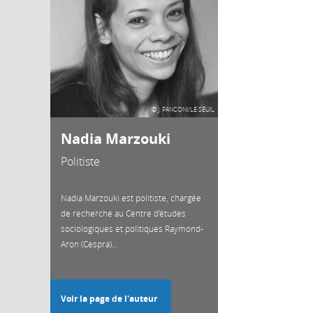
© J. PANCONI/LE SEUIL
Nadia Marzouki
Politiste
Nadia Marzouki est politiste, chargée
de recherche au Centre d’études
sociologiques et politiques Raymond-
Aron (Cespra)...
Voir la page de l'auteur