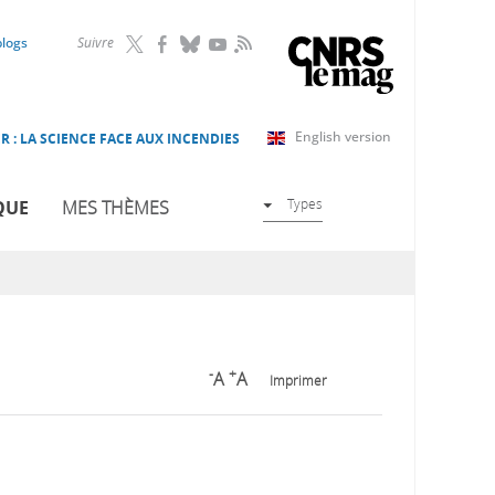
RSS
blogs
Suivre
English version
R : LA SCIENCE FACE AUX INCENDIES
Types
QUE
MES THÈMES
-
+
A
A
Imprimer