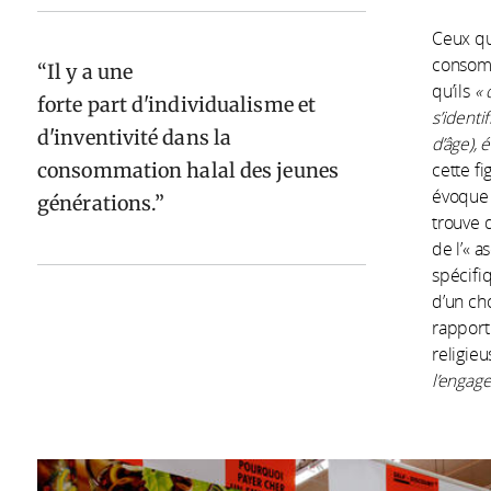
Ceux qu
consomm
Il y a une
qu’ils
« 
forte part d'individualisme et
s’identi
d'inventivité dans la
d’âge), 
consommation halal des jeunes
cette f
évoque 
générations.
trouve 
de l’« a
spécifiq
d’un cho
rapport
religie
l’engag