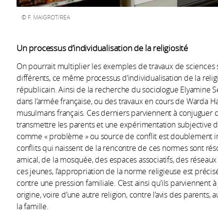
F. MAIGROT/REA
Un processus d’individualisation de la religiosité
On pourrait multiplier les exemples de travaux de sciences so
différents, ce même processus d’individualisation de la religi
républicain. Ainsi de la recherche du sociologue Elyamine S
dans l’armée française, ou des travaux en cours de Warda H
musulmans français. Ces derniers parviennent à conjuguer de
transmettre les parents et une expérimentation subjective de
comme « problème » ou source de conflit est doublement inv
conflits qui naissent de la rencontre de ces normes sont réso
amical, de la mosquée, des espaces associatifs, des réseaux
ces jeunes, l’appropriation de la norme religieuse est précis
contre une pression familiale. C’est ainsi qu’ils parviennent 
origine, voire d’une autre religion, contre l’avis des parents
la famille.