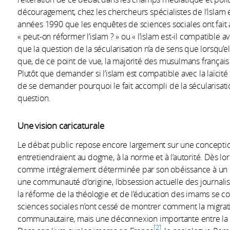
découragement, chez les chercheurs spécialistes de l’islam e
années 1990 que les enquêtes de sciences sociales ont fait
« peut-on réformer l’islam ? » ou « l’islam est-il compatible 
que la question de la sécularisation n’a de sens que lorsqu’
que, de ce point de vue, la majorité des musulmans français 
Plutôt que demander si l’islam est compatible avec la laïcit
de se demander pourquoi le fait accompli de la sécularisat
question.
Une vision caricaturale
Le débat public repose encore largement sur une conceptio
entretiendraient au dogme, à la norme et à l’autorité. Dès lo
comme intégralement déterminée par son obéissance à un co
une communauté d’origine, l’obsession actuelle des journali
la réforme de la théologie et de l’éducation des imams se 
sciences sociales n’ont cessé de montrer comment la migratio
communautaire, mais une déconnexion importante entre la quê
2