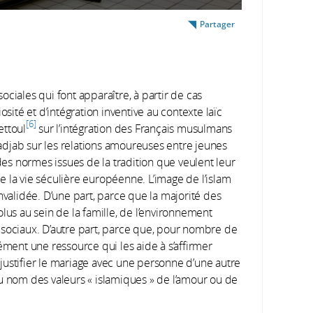
Partager
ciales qui font apparaître, à partir de cas
osité et d’intégration inventive au contexte laïc
6
ettoul
sur l’intégration des Français musulmans
adjab sur les relations amoureuses entre jeunes
s normes issues de la tradition que veulent leur
 la vie séculière européenne. L’image de l’islam
alidée. D’une part, parce que la majorité des
lus au sein de la famille, de l’environnement
 sociaux. D’autre part, parce que, pour nombre de
ément une ressource qui les aide à s’affirmer
à justifier le mariage avec une personne d’une autre
, au nom des valeurs « islamiques » de l’amour ou de