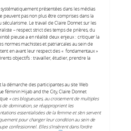
es, systématiquement présentées dans les médias
ne peuvent pas non plus être comprises dans la
 sécularisme. Le travail de Claire Donnet sur les
aliste – respect strict des temps de prières, du
nité pieuse a en réalité deux enjeux : critiquer la
es normes machistes et patriarcales au sein de
tent en avant leur respect des « fondamentaux »
rents objectifs : travailler, étudier, prendre la
t la démarche des participantes au site Web
ue féminin Hijab and the City, Claire Donnet
 que
«
ces blogueuses, au croisement de multiples
s de domination, se réapproprient les
ntations essentialisées de la femme et s’en servent
iquement pour changer leur condition au sein de
upe confessionnel. Elles s’insèrent dans l’ordre