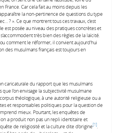
n France. Car cela fait au moins depuis les
 apparaître la non-pertinence de questions du type
avec… ? ». Ce que montrent tous ces travaux, c’est
elle est posée au niveau des pratiques concrètes et
s’accommodent très bien des règles de la laïcité.
é ou comment le réformer, il convient aujourd’hui
ion des musulmans français est toujours en
n caricaturale du rapport que les musulmans
rs que l’on envisage la subjectivité musulmane
rpus théologique, à une autorité religieuse ou a
stes et responsables politiques pour la question de
comprend mieux. Pourtant, les enquêtes de
n a produit non pas un repli identitaire et
1
te de religiosité et la culture dite d’origine
.