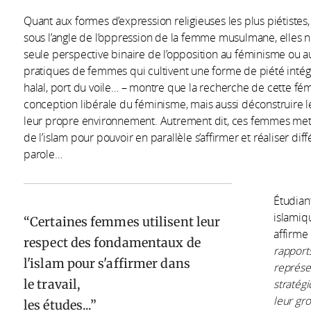
Quant aux formes d’expression religieuses les plus piétist
sous l’angle de l’oppression de la femme musulmane, elles 
seule perspective binaire de l’opposition au féminisme ou au
pratiques de femmes qui cultivent une forme de piété intégr
halal, port du voile… – montre que la recherche de cette fémi
conception libérale du féminisme, mais aussi déconstruire l
leur propre environnement. Autrement dit, ces femmes met
de l’islam pour pouvoir en parallèle s’affirmer et réaliser diffé
parole…
Étudian
islamiq
Certaines femmes utilisent leur
affirme
respect des fondamentaux de
rapport
l'islam pour s'affirmer dans
représe
le travail,
stratég
leur gro
les études...