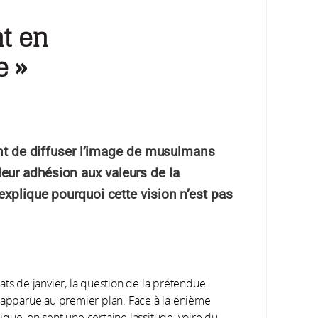
t en
e »
ent de diffuser l’image de musulmans
 leur adhésion aux valeurs de la
plique pourquoi cette vision n’est pas
ats de janvier, la question de la prétendue
us, apparue au premier plan. Face à la énième
que, on sent une certaine lassitude, voire du