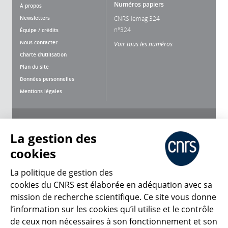
Numéros papiers
À propos
Newsletters
CNRS lemag 324
n°324
Équipe / crédits
Nous contacter
Voir tous les numéros
Charte d'utilisation
Plan du site
Données personnelles
Mentions légales
Nous suivre
Partager
La gestion des
cookies
La politique de gestion des
cookies du CNRS est élaborée en adéquation avec sa
mission de recherche scientifique. Ce site vous donne
CNRS Le Mag
l’information sur les cookies qu’il utilise et le contrôle
de ceux non nécessaires à son fonctionnement et son
© 2026, CNRS