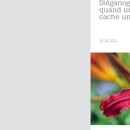
Stéganog
quand u
cache un
29.09.2022