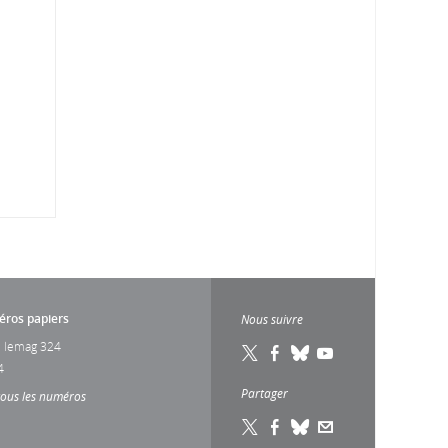
ros papiers
Nous suivre
 lemag 324
4
Partager
tous les numéros