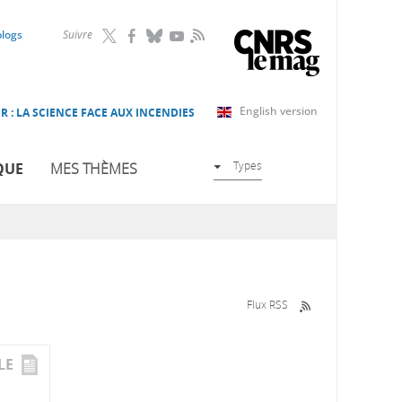
RSS
blogs
Suivre
English version
R : LA SCIENCE FACE AUX INCENDIES
Types
QUE
MES THÈMES
Flux RSS
LE