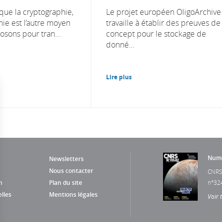
ue la cryptographie,
Le projet européen OligoArchive
hie est l’autre moyen
travaille à établir des preuves de
osons pour tran...
concept pour le stockage de
donné...
Lire plus
Numé
Newsletters
Nous contacter
CNRS
n
Plan du site
n°32
lles
Mentions légales
Voir 