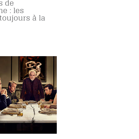
s de
e : les
oujours à la