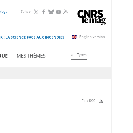
RSS
blogs
Suivre
English version
R : LA SCIENCE FACE AUX INCENDIES
Types
QUE
MES THÈMES
Flux RSS