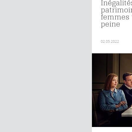
Inégalité
patrimoin
femmes t
peine
02.05.2022