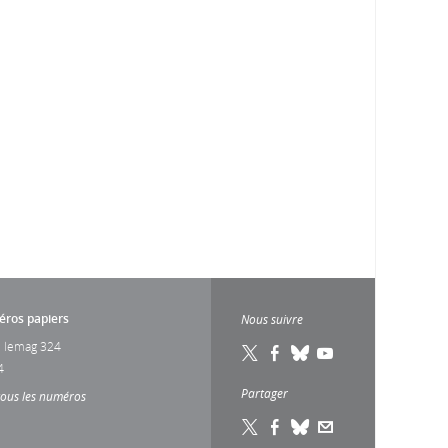
ros papiers
Nous suivre
 lemag 324
4
Partager
tous les numéros