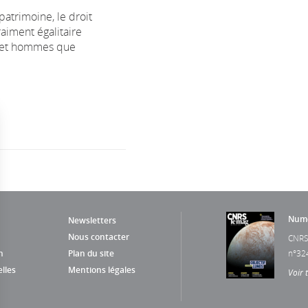
atrimoine, le droit
raiment égalitaire
 et hommes que
Numé
Newsletters
Nous contacter
CNRS
n
Plan du site
n°32
lles
Mentions légales
Voir 