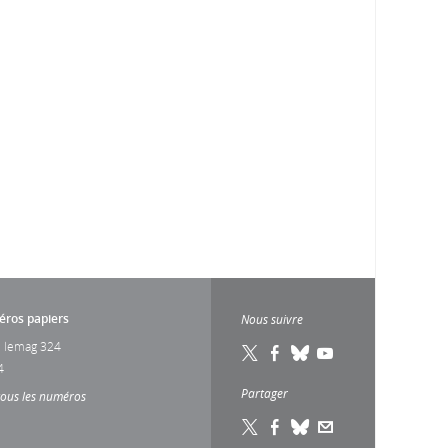
ros papiers
Nous suivre
 lemag 324
4
Partager
tous les numéros