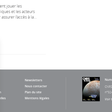
ent jouer les
iques et les acteurs
assurer l’accès à la...
Numé
Newsletters
Nous contacter
CNRS
n
Plan du site
n°32
lles
Mentions légales
Voir 