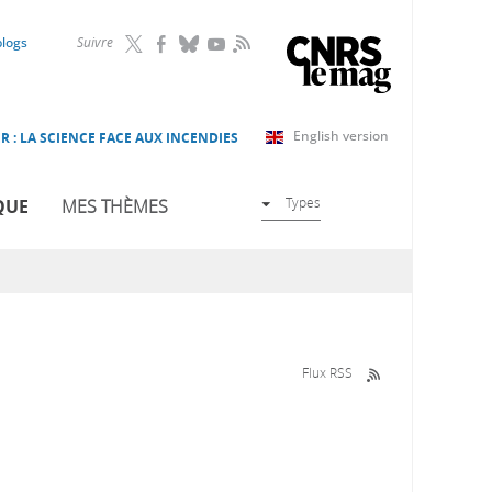
RSS
blogs
Suivre
English version
R : LA SCIENCE FACE AUX INCENDIES
Types
QUE
MES THÈMES
Flux RSS