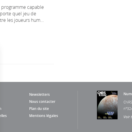
n programme capable
mporte quel jeu de
ttre les joueurs hum...
Numé
Newsletters
Nous contacter
CNRS
n
Plan du site
n°32
lles
Mentions légales
Voir 