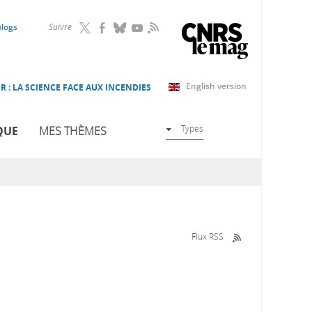
RSS
blogs
Suivre
English version
R : LA SCIENCE FACE AUX INCENDIES
Types
QUE
MES THÈMES
Flux RSS