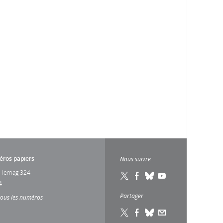
ros papiers
Nous suivre
 lemag 324
4
Partager
tous les numéros