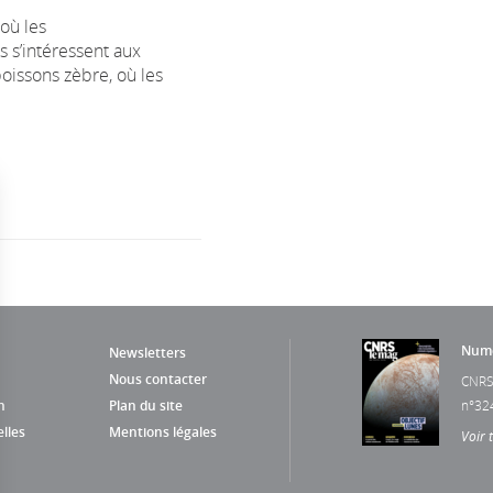
 où les
 s’intéressent aux
issons zèbre, où les
Numé
Newsletters
Nous contacter
CNRS
n
Plan du site
n°32
lles
Mentions légales
Voir 