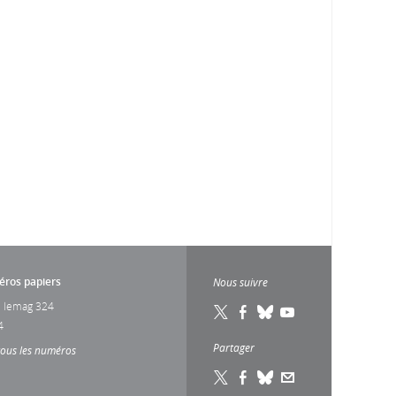
ros papiers
Nous suivre
 lemag 324
4
Partager
tous les numéros