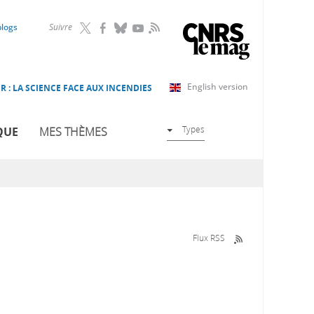
RSS
blogs
Suivre
English version
R : LA SCIENCE FACE AUX INCENDIES
Types
QUE
MES THÈMES
Flux RSS