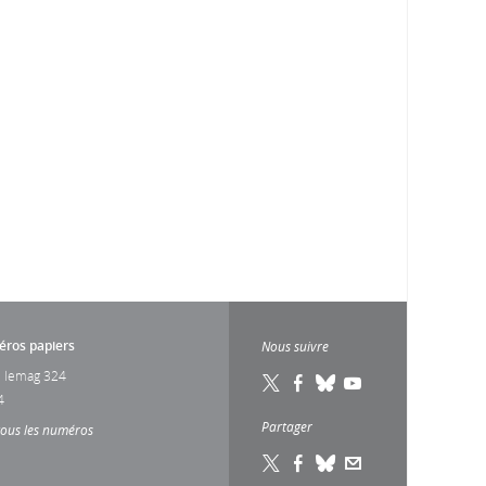
ros papiers
Nous suivre
 lemag 324
4
Partager
tous les numéros