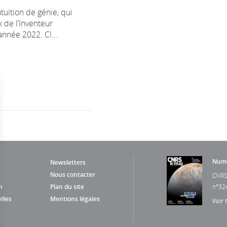
ntuition de génie, qui
ix de l’Inventeur
année 2022. Cl...
Numé
Newsletters
Nous contacter
CNRS
n
Plan du site
n°32
lles
Mentions légales
Voir 