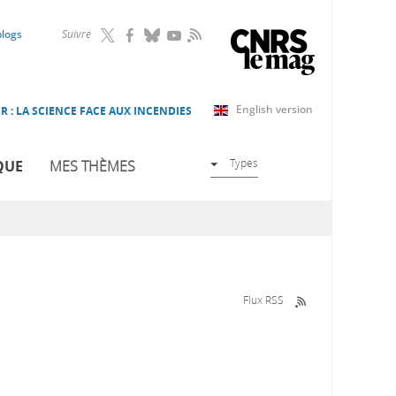
RSS
blogs
Suivre
English version
R : LA SCIENCE FACE AUX INCENDIES
Types
QUE
MES THÈMES
Flux RSS