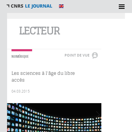
Vous êtes ici
LECTEUR
POINT DE VUE
NUMÉRIQUE
Les sciences à l’âge du libre
accès
04.03.2015