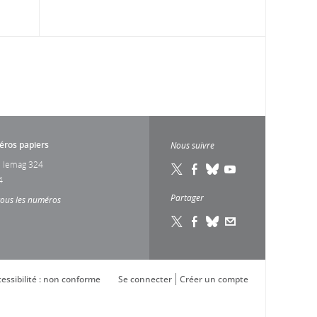
ros papiers
Nous suivre
 lemag 324
4
Partager
tous les numéros
essibilité : non conforme
Se connecter
Créer un compte
s réglementations. Personnalisez vos préférences pour contrôler