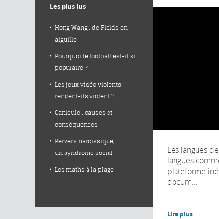
Les plus lus
Hong Wang : de Fields en
aiguille
Pourquoi le football est-il si
populaire ?
Les jeux vidéo violents
rendent-ils violent ?
Canicule : causes et
conséquences
Pervers narcissique,
Les langues de
un syndrome social
langues comme
plateforme iné
Les maths à la plage
docum...
Lire plus