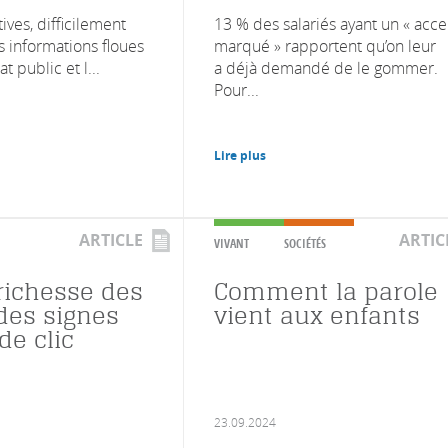
ives, difficilement
13 % des salariés ayant un « acce
s informations floues
marqué » rapportent qu’on leur
t public et l...
a déjà demandé de le gommer.
Pour...
Lire plus
ARTICLE
ARTIC
VIVANT
SOCIÉTÉS
 richesse des
Comment la parole
des signes
vient aux enfants
de clic
23.09.2024