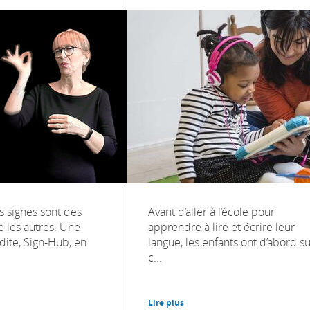
s signes sont des
Avant d’aller à l’école pour
 les autres. Une
apprendre à lire et écrire leur
dite, Sign-Hub, en
langue, les enfants ont d’abord su
c...
Lire plus