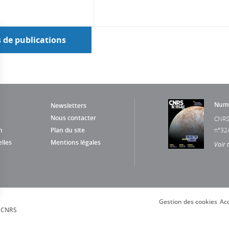
s de publications
Numé
Newsletters
Nous contacter
CNRS
n
Plan du site
n°32
lles
Mentions légales
Voir 
Gestion des cookies
Acc
s Options
, CNRS
ètres de confidentialité, en garantissant la conformité avec le