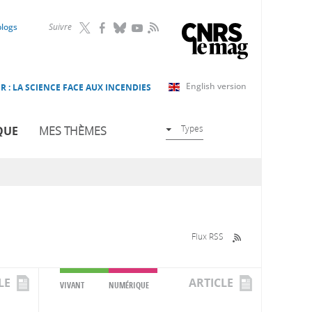
RSS
blogs
Suivre
English version
R : LA SCIENCE FACE AUX INCENDIES
Types
QUE
MES THÈMES
Flux RSS
LE
ARTICLE
VIVANT
NUMÉRIQUE