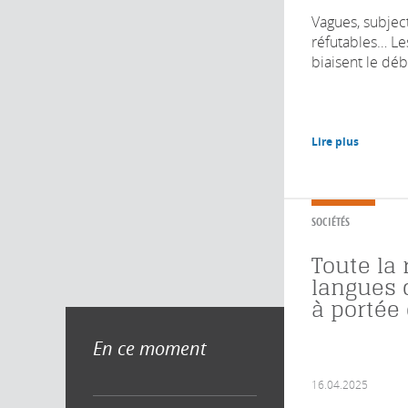
Vagues, subject
réfutables… Le
biaisent le déba
Lire plus
SOCIÉTÉS
Toute la
langues 
à portée 
En ce moment
16.04.2025