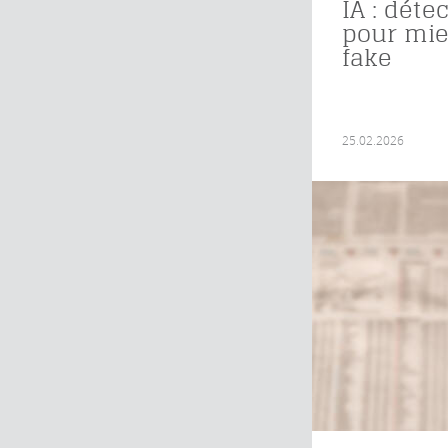
IA : déte
pour mie
fake
25.02.2026