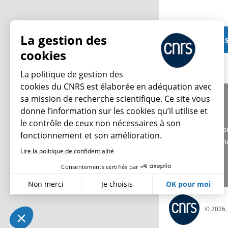
La gestion des
Voir plu
cookies
La politique de gestion des
cookies du CNRS est élaborée en adéquation avec
sa mission de recherche scientifique. Ce site vous
À propos
donne l’information sur les cookies qu’il utilise et
Équipe / crédits
le contrôle de ceux non nécessaires à son
Charte d'utilisatio
fonctionnement et son amélioration.
Données personne
Lire la politique de confidentialité
Consentements certifiés par
Non merci
Je choisis
OK pour moi
Axeptio consent
Plateforme de Gestion du Consentement : Personnalisez vo
© 2026
Notre plateforme vous permet d'adapter et de gérer vos param