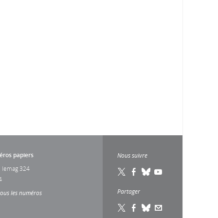
ros papiers
Nous suivre
 lemag 324
4
Partager
tous les numéros