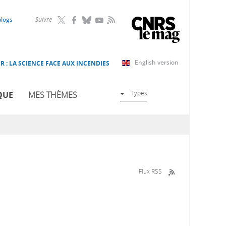
RSS
blogs
Suivre
English version
R : LA SCIENCE FACE AUX INCENDIES
Types
QUE
MES THÈMES
Flux RSS