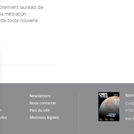
premiers lauréats de
 la médiation
ette toute nouvelle
Numé
Newsletters
Nous contacter
CNRS
n
Plan du site
n°32
lles
Mentions légales
Voir 