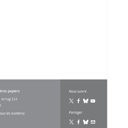
ros papiers
Nous suivre
 lemag 324
4
Partager
tous les numéros