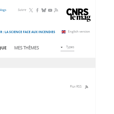
RSS
blogs
Suivre
English version
R : LA SCIENCE FACE AUX INCENDIES
Types
QUE
MES THÈMES
Flux RSS