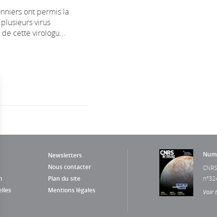
onniers ont permis la
plusieurs virus
 de cette virologu...
Numé
Newsletters
Nous contacter
CNRS
n
Plan du site
n°32
lles
Mentions légales
Voir 