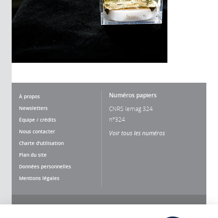
Numéros papiers
À propos
Newsletters
CNRS lemag 324
n°324
Équipe / crédits
Nous contacter
Voir tous les numéros
Charte d'utilisation
Plan du site
Données personnelles
Mentions légales
Nous suivre
Partager