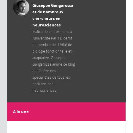
Giuseppe Gangarossa
et de nombreux
chercheurs en
neurosciences
Maître de conférences à
l’université Paris Diderot
et membre de l'Unité de
biologie fonctionnelle et
adaptative, Giuseppe
Gangarossa anime ce blog
qui fédère des
spécialistes de tous les
horizons des
neurosciences.
A la une