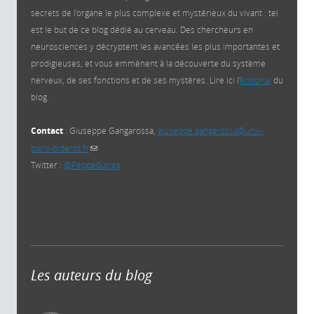
secrets de l’organe le plus complexe et mystérieux du vivant : tel
est le but de ce blog dédié au cerveau. Des chercheurs en
neurosciences y décryptent les avancées les plus importantes et
prodigieuses, et vous emmènent à la découverte du système
nerveux, de ses fonctions et de ses mystères. Lire ici l'
éditorial
du
blog.
Contact
: Giuseppe Gangarossa,
giuseppe.gangarossa@univ-
paris-diderot.fr
(link sends e-mail)
Twitter :
@PeppeGanga
Les auteurs du blog