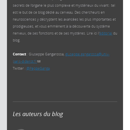
secrets de l’organe le plus complexe et mystérieux du vivant : tel
est le but de ce blog dédié au cerveau. Des chercheurs en
neurosciences y décryptent les avancées les plus importantes et
prodigieuses, et vous emmènent à la découverte du système
nerveux, de ses fonctions et de ses mystères. Lire ici l'
éditorial
du
blog.
Contact
: Giuseppe Gangarossa,
giuseppe.gangarossa@univ-
paris-diderot.fr
(link sends e-mail)
Twitter :
@PeppeGanga
Les auteurs du blog