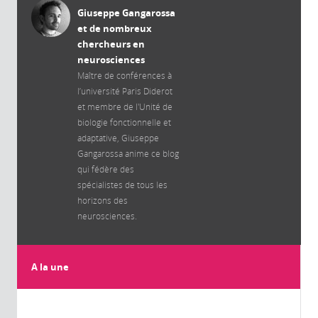
Giuseppe Gangarossa
et de nombreux
chercheurs en
neurosciences
Maître de conférences à
l’université Paris Diderot
et membre de l'Unité de
biologie fonctionnelle et
adaptative, Giuseppe
Gangarossa anime ce blog
qui fédère des
spécialistes de tous les
horizons des
neurosciences.
A la une