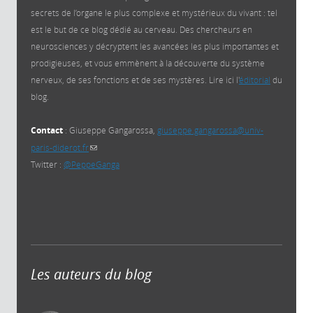
secrets de l’organe le plus complexe et mystérieux du vivant : tel
est le but de ce blog dédié au cerveau. Des chercheurs en
neurosciences y décryptent les avancées les plus importantes et
prodigieuses, et vous emmènent à la découverte du système
nerveux, de ses fonctions et de ses mystères. Lire ici l'
éditorial
du
blog.
Contact
: Giuseppe Gangarossa,
giuseppe.gangarossa@univ-
paris-diderot.fr
(link sends e-mail)
Twitter :
@PeppeGanga
Les auteurs du blog