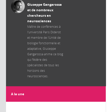
Giuseppe Gangarossa
et de nombreux
chercheurs en
neurosciences
Maître de conférences à
l’université Paris Diderot
et membre de l'Unité de
biologie fonctionnelle et
adaptative, Giuseppe
Gangarossa anime ce blog
qui fédère des
spécialistes de tous les
horizons des
neurosciences.
A la une