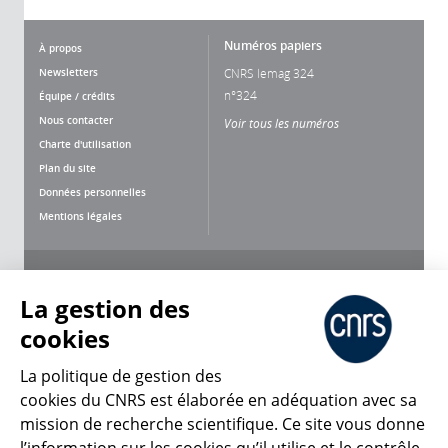
Numéros papiers
À propos
Newsletters
CNRS lemag 324
n°324
Équipe / crédits
Nous contacter
Voir tous les numéros
Charte d'utilisation
Plan du site
Données personnelles
Mentions légales
Nous suivre
Partager
La gestion des
cookies
La politique de gestion des
cookies du CNRS est élaborée en adéquation avec sa
mission de recherche scientifique. Ce site vous donne
CNRS Le Mag