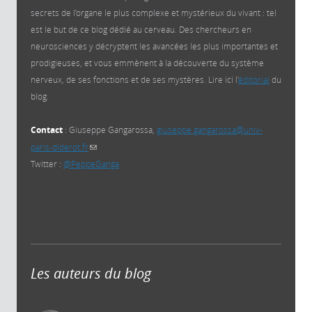
secrets de l’organe le plus complexe et mystérieux du vivant : tel
est le but de ce blog dédié au cerveau. Des chercheurs en
neurosciences y décryptent les avancées les plus importantes et
prodigieuses, et vous emmènent à la découverte du système
nerveux, de ses fonctions et de ses mystères. Lire ici l'
éditorial
du
blog.
Contact
: Giuseppe Gangarossa,
giuseppe.gangarossa@univ-
paris-diderot.fr
(link sends e-mail)
Twitter :
@PeppeGanga
Les auteurs du blog