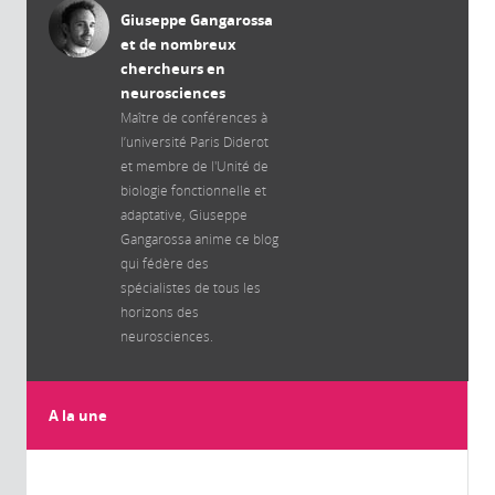
Giuseppe Gangarossa
et de nombreux
chercheurs en
neurosciences
Maître de conférences à
l’université Paris Diderot
et membre de l'Unité de
biologie fonctionnelle et
adaptative, Giuseppe
Gangarossa anime ce blog
qui fédère des
spécialistes de tous les
horizons des
neurosciences.
A la une