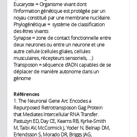
Eucaryote = Organisme vivant dont
l’information génétique est protégée par un
noyau constitué par une membrane nucléaire.
Phylogénétique = système de classification
des êtres vivants
Synapse = zone de contact fonctionnelle entre
deux neurones ou entre un neurone et une
autre cellule (cellules gliales, cellules
musculaires, récepteurs sensoriels, …)
Transposon = séquence d’ADN capables de se
déplacer de manière autonome dans un
génome
Références
1. The Neuronal Gene Arc Encodes a
Repurposed Retrotransposon Gag Protein
that Mediates Intercellular RNA Transfer.
Pastuzyn ED, Day CE, Kearns RB, Kyrke-Smith
M, Taibi AV, McCormick J, Yoder N, Belnap DM,
Erlendsson S, Morado DR, Briggs JAG,