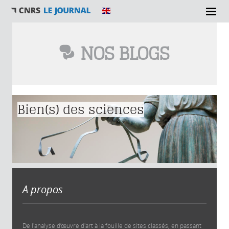
NOS BLOGS
Vous êtes ici
Bien(s) des sciences
A propos
De l'analyse d’œuvre d'art à la fouille de sites classés, en passant