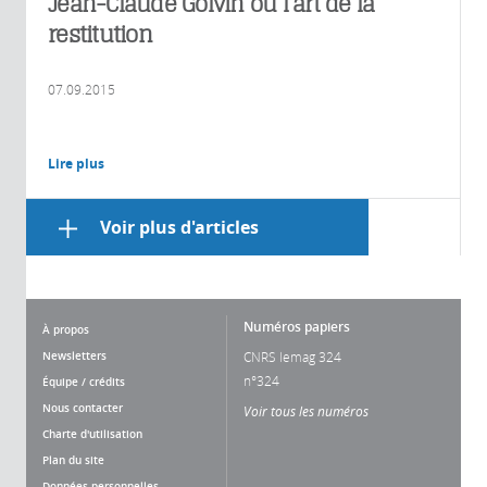
Jean-Claude Golvin ou l’art de la
restitution
07.09.2015
Lire plus
Voir plus d'articles
Numéros papiers
À propos
Newsletters
CNRS lemag 324
n°324
Équipe / crédits
Nous contacter
Voir tous les numéros
Charte d'utilisation
Plan du site
Données personnelles