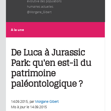
évolutive des populations
humaines actuelles.
@Morgane_Gibert
A la une
De Luca à Jurassic
Park: qu'en est-il du
patrimoine
paléontologique ?
14.09.2015
, par
Morgane Gibert
Mis à jour le
14.09.2015