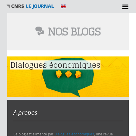
NOS BLOGS
Vous êtes ici
Dialogues économiques
A propos
Ce blog est alimenté par
Dialogues économiques
, une revue