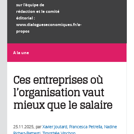
sur l'équipe de
rédaction et le comité
éditorial :
www.dialogueseconomiques.fr/a-
propos
A la une
Ces entreprises où
l’organisation vaut
mieux que le salaire
25.11.2025
, par
Xavier Joutard, Francesca Petrella, Nadine
Richez-Battesti, Timothée Vinchon