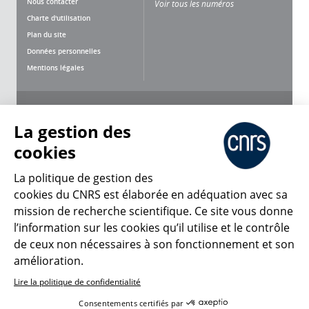
Nous contacter
Voir tous les numéros
Charte d'utilisation
Plan du site
Données personnelles
Mentions légales
Nous suivre
Partager
La gestion des
cookies
La politique de gestion des
cookies du CNRS est élaborée en adéquation avec sa
mission de recherche scientifique. Ce site vous donne
CNRS Le Mag
l’information sur les cookies qu’il utilise et le contrôle
de ceux non nécessaires à son fonctionnement et son
© 2026, CNRS
amélioration.
Lire la politique de confidentialité
Créer un compte
Se connecter
Accessibilité : non conforme
Consentements certifiés par
Gestion des cookies