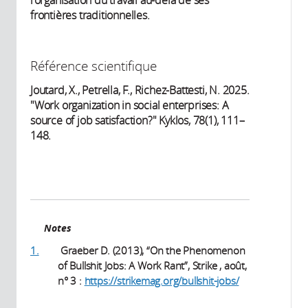
l'organisation du travail au-delà de ses
frontières traditionnelles.
Référence scientifique
Joutard, X., Petrella, F., Richez-Battesti, N. 2025.
"Work organization in social enterprises: A
source of job satisfaction?" Kyklos, 78(1), 111–
148.
Notes
1.
Graeber D. (2013), “On the Phenomenon
of Bullshit Jobs: A Work Rant”, Strike , août,
n° 3 :
https://strikemag.org/bullshit-jobs/