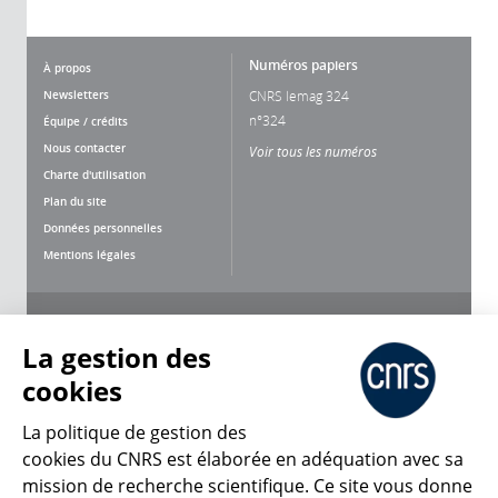
Numéros papiers
À propos
Newsletters
CNRS lemag 324
n°324
Équipe / crédits
Nous contacter
Voir tous les numéros
Charte d'utilisation
Plan du site
Données personnelles
Mentions légales
Nous suivre
Partager
La gestion des
cookies
La politique de gestion des
cookies du CNRS est élaborée en adéquation avec sa
mission de recherche scientifique. Ce site vous donne
CNRS Le Mag