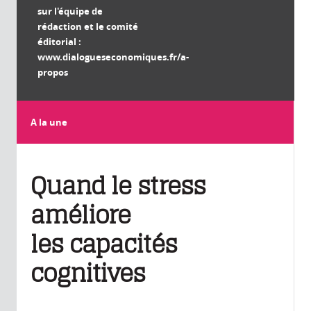
sur l'équipe de
rédaction et le comité
éditorial :
www.dialogueseconomiques.fr/a-
propos
A la une
Quand le stress
améliore
les capacités
cognitives