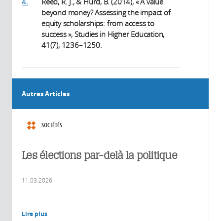
4.
Reed, R. J., & Hurd, B. (2014), « A value
beyond money? Assessing the impact of
equity scholarships: from access to
success », Studies in Higher Education,
41(7), 1236–1250.
Autres Articles
SOCIÉTÉS
Les élections par-delà la politique
11.03.2026
Lire plus