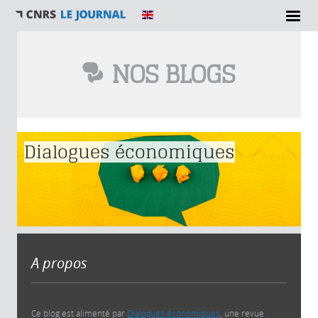
NOS BLOGS
Vous êtes ici
Dialogues économiques
A propos
Ce blog est alimenté par
Dialogues économiques
, une revue