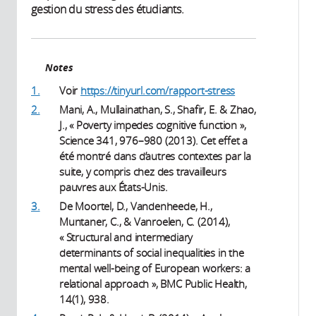
gestion du stress des étudiants.
Notes
1.
Voir
https://tinyurl.com/rapport-stress
2.
Mani, A., Mullainathan, S., Shafir, E. & Zhao,
J., « Poverty impedes cognitive function »,
Science 341, 976–980 (2013). Cet effet a
été montré dans d’autres contextes par la
suite, y compris chez des travailleurs
pauvres aux États-Unis.
3.
De Moortel, D., Vandenheede, H.,
Muntaner, C., & Vanroelen, C. (2014),
« Structural and intermediary
determinants of social inequalities in the
mental well-being of European workers: a
relational approach », BMC Public Health,
14(1), 938.